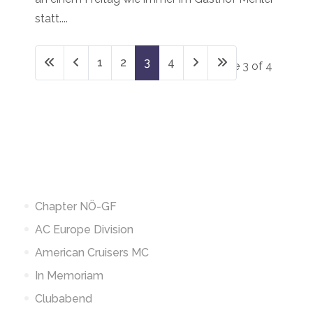
statt....
1
2
3
4
Page 3 of 4
Chapter NÖ-GF
AC Europe Division
American Cruisers MC
In Memoriam
Clubabend