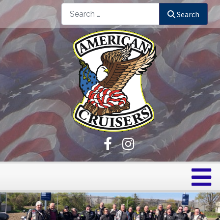
Search
Search
Chapter Wien
Ehrenmember
Sozia und Supporters
Chapter NÖ Gänserndorf